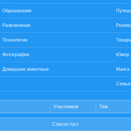
Образование
Путеше
Развлечения
Ролев
Технологии
Товары
Фотография
Юмор
Домашние животные
Манга
Политика и право
Семья
Участников
Тем
Список пуст