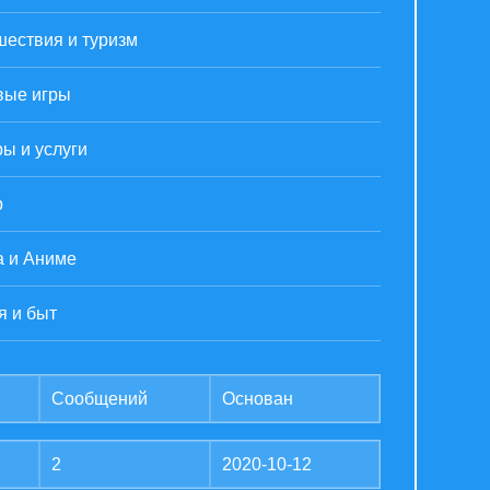
шествия и туризм
вые игры
ы и услуги
р
а и Аниме
я и быт
Сообщений
Основан
2
2020-10-12