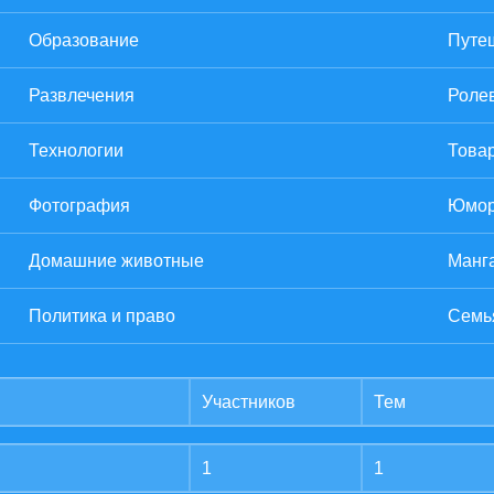
Образование
Путе
Развлечения
Роле
Технологии
Товар
Фотография
Юмо
Домашние животные
Манг
Политика и право
Семь
Участников
Тем
1
1