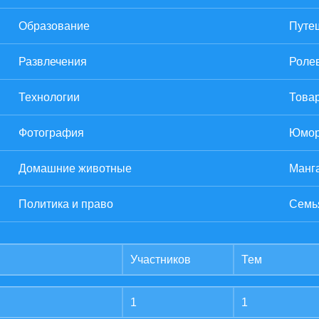
Образование
Путе
Развлечения
Роле
Технологии
Товар
Фотография
Юмо
Домашние животные
Манг
Политика и право
Семь
Участников
Тем
1
1