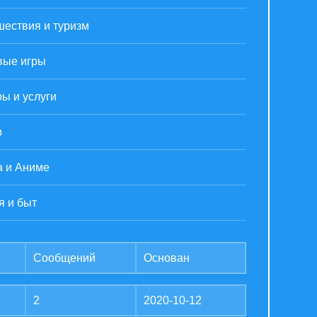
шествия и туризм
вые игры
ы и услуги
р
а и Аниме
я и быт
Сообщений
Основан
2
2020-10-12