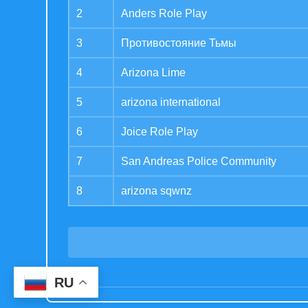
2
Anders Role Play
3
Противостояние Тьмы
4
Arizona Lime
5
arizona international
6
Joice Role Play
7
San Andreas Police Community
8
arizona sqwnz
RU