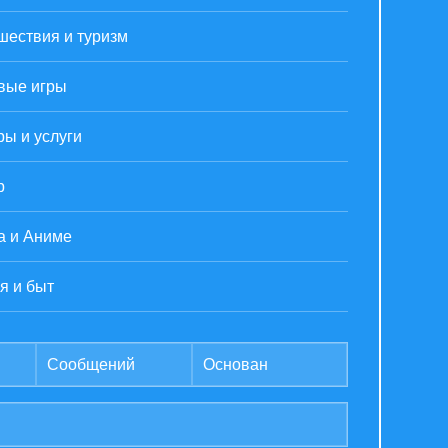
шествия и туризм
вые игры
ры и услуги
р
а и Аниме
я и быт
Сообщений
Основан