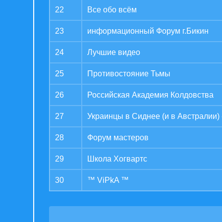
22
Все обо всём
23
информационный Форум г.Бикин
24
Лучшие видео
25
Противостояние Тьмы
26
Российская Академия Колдовства
27
Украинцы в Сиднее (и в Австралии) -
28
Форум мастеров
29
Школа Хогвартс
30
™ ViPkA ™