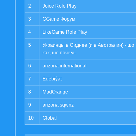
2
Joice Role Play
3
GGame Форум
4
LikeGame Role Play
5
Украинцы в Сиднее (и в Австралии) - шо
как, шо почём....
6
arizona international
7
Edebiýat
8
MadOrange
9
arizona sqwnz
10
Global