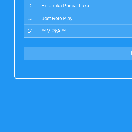
12
Heranuka Pomiachuka
13
Best Role Play
14
™ ViPkA ™