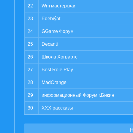
22
Wm мастерская
23
Edebiýat
24
GGame Форум
25
Decanti
26
Школа Хогвартс
27
Best Role Play
28
MadOrange
29
информационный Форум г.Бикин
30
XXX рассказы
Н