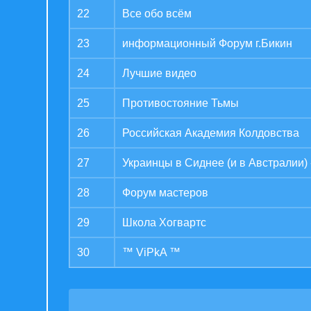
22
Все обо всём
23
информационный Форум г.Бикин
24
Лучшие видео
25
Противостояние Тьмы
26
Российская Академия Колдовства
27
Украинцы в Сиднее (и в Австралии) -
28
Форум мастеров
29
Школа Хогвартс
30
™ ViPkA ™