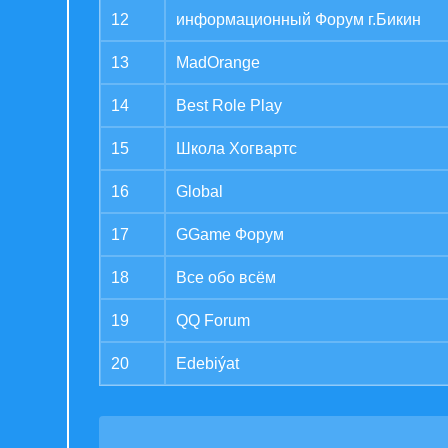
12
информационный Форум г.Бикин
13
MadOrange
14
Best Role Play
15
Школа Хогвартс
16
Global
17
GGame Форум
18
Все обо всём
19
QQ Forum
20
Edebiýat