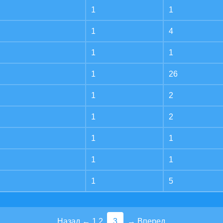
1
1
1
4
1
1
1
26
1
2
1
2
1
1
1
1
1
5
Назад
←
1
2
3
→
Вперед